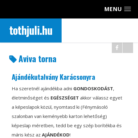
MENU
tothjuli.hu
Aviva torna
Ajándékutalvány Karácsonyra
Ha szeretnél ajándékba adni
GONDOSKODÁST
,
életminőséget és
EGÉSZSÉGET
akkor válassz egyet
a képeslapok közül, nyomtasd ki (Fénymásoló
szalonban van keményebb karton lehetőség)
képeslap méretben, tedd be egy szép borítékba és
máris kész az
AJÁNDÉKOD
!