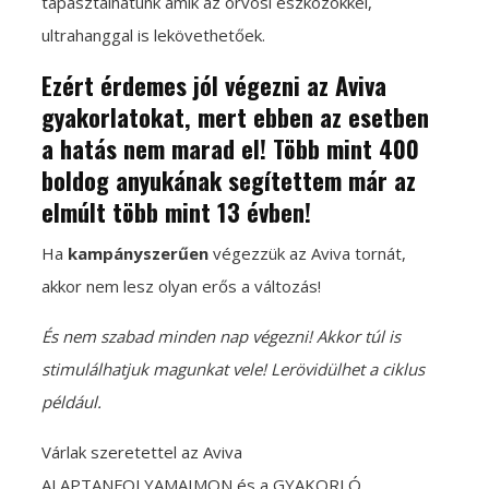
tapasztalhatunk amik az orvosi eszközökkel,
ultrahanggal is lekövethetőek.
Ezért érdemes jól végezni az Aviva
gyakorlatokat, mert ebben az esetben
a hatás nem marad el! Több mint 400
boldog anyukának segítettem már az
elmúlt több mint 13 évben!
Ha
kampányszerűen
végezzük az Aviva tornát,
akkor nem lesz olyan erős a változás!
És nem szabad minden nap végezni! Akkor túl is
stimulálhatjuk magunkat vele! Lerövidülhet a ciklus
például.
Várlak szeretettel az Aviva
ALAPTANFOLYAMAIMON és a GYAKORLÓ