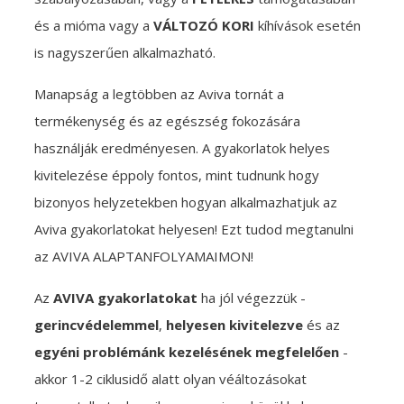
és a mióma vagy a
VÁLTOZÓ KORI
kíhívások esetén
is nagyszerűen alkalmazható.
Manapság a legtöbben az Aviva tornát a
termékenység és az egészség fokozására
használják eredményesen. A gyakorlatok helyes
kivitelezése éppoly fontos, mint tudnunk hogy
bizonyos helyzetekben hogyan alkalmazhatjuk az
Aviva gyakorlatokat helyesen! Ezt tudod megtanulni
az AVIVA ALAPTANFOLYAMAIMON!
Az
AVIVA
gyakorlatokat
ha jól végezzük -
gerincvédelemmel
,
helyesen kivitelezve
és az
egyéni problémánk kezelésének megfelelően
-
akkor 1-2 ciklusidő alatt olyan véáltozásokat