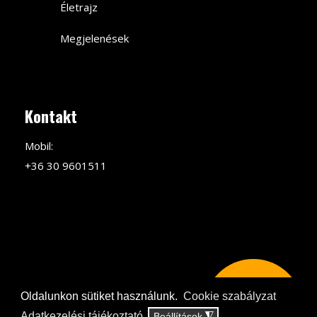
Életrajz
Megjelenések
Kontakt
Mobil:
+36 30 9601511
(C) 2018 MINDEN JOG
Adatvédelmi tájékoztató és jogi
Oldalunkon sütiket használunk.
Cookie szabályzat
AVIVA
JELENTKEZÉS
FENNTARTVA
Adatkezelési tájékoztató
Beállítások
◮