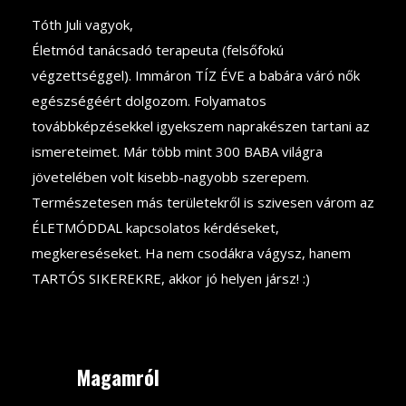
Tóth Juli vagyok,
Életmód tanácsadó terapeuta (felsőfokú
végzettséggel). Immáron TÍZ ÉVE a babára váró nők
egészségéért dolgozom. Folyamatos
továbbképzésekkel igyekszem naprakészen tartani az
ismereteimet. Már több mint 300 BABA világra
jövetelében volt kisebb-nagyobb szerepem.
Természetesen más területekről is szivesen várom az
ÉLETMÓDDAL kapcsolatos kérdéseket,
megkereséseket. Ha nem csodákra vágysz, hanem
TARTÓS SIKEREKRE, akkor jó helyen jársz! :)
Magamról