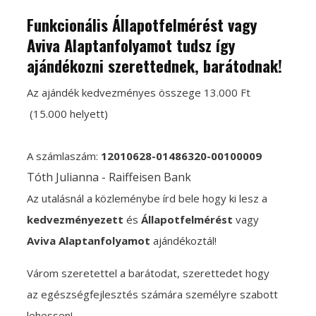
Funkcionális Állapotfelmérést vagy
Aviva Alaptanfolyamot tudsz így
ajándékozni szerettednek, barátodnak!
Az ajándék kedvezményes összege 13.000 Ft
(15.000 helyett)
A számlaszám:
12010628-01486320-00100009
Tóth Julianna -
Raiffeisen Bank
Az utalásnál a közleménybe írd bele hogy ki lesz a
kedvezményezett
és
Állapotfelmérést
vagy
Aviva Alaptanfolyamot
ajándékoztál!
Várom szeretettel a barátodat, szerettedet hogy
az egészségfejlesztés számára személyre szabott
lehessen!