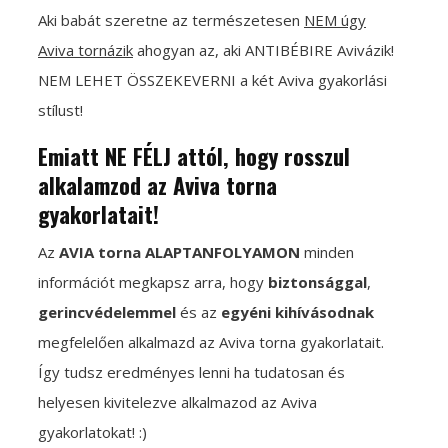
Aki babát szeretne az természetesen
NEM úgy
Aviva tornázik
ahogyan az, aki ANTIBÉBIRE Avivázik!
NEM LEHET ÖSSZEKEVERNI a két Aviva gyakorlási
stílust!
Emiatt NE FÉLJ attól, hogy rosszul
alkalamzod az Aviva torna
gyakorlatait!
Az
AVIA torna ALAPTANFOLYAMON
minden
információt megkapsz arra, hogy
biztonsággal
,
gerincvédelemmel
és az
egyéni
kihívásodnak
megfelelően alkalmazd az Aviva torna gyakorlatait.
Így tudsz eredményes lenni ha tudatosan és
helyesen kivitelezve alkalmazod az Aviva
gyakorlatokat! :)