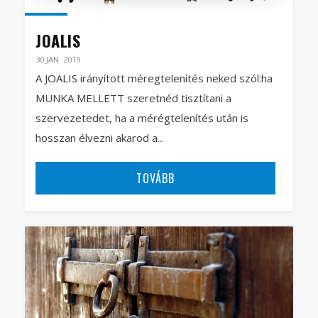
JOALIS
30 JAN. 2019
A JOALIS irányított méregtelenítés neked szól:ha
MUNKA MELLETT szeretnéd tisztítani a
szervezetedet, ha a mérégtelenítés után is
hosszan élvezni akarod a...
TOVÁBB