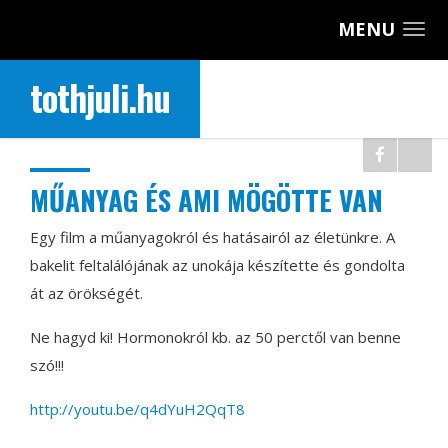
MENU
tothjuli.hu
MŰANYAG ÉS AMI MÖGÖTTE VAN
Egy film a műanyagokról és hatásairól az életünkre. A
bakelit feltalálójának az unokája készítette és gondolta
át az örökségét.
Ne hagyd ki! Hormonokról kb. az 50 perctől van benne
szó!!!
http://youtu.be/q4dYuH2QqT8