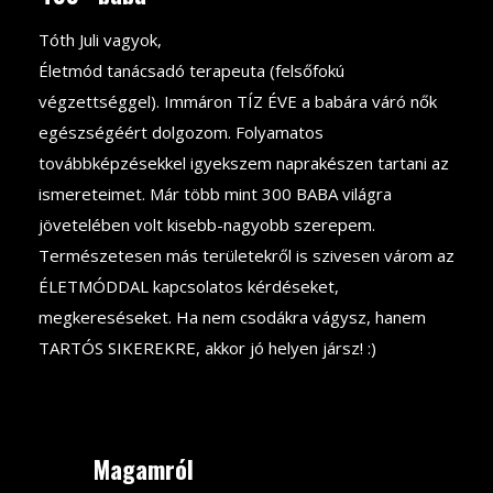
Tóth Juli vagyok,
Életmód tanácsadó terapeuta (felsőfokú
végzettséggel). Immáron TÍZ ÉVE a babára váró nők
egészségéért dolgozom. Folyamatos
továbbképzésekkel igyekszem naprakészen tartani az
ismereteimet. Már több mint 300 BABA világra
jövetelében volt kisebb-nagyobb szerepem.
Természetesen más területekről is szivesen várom az
ÉLETMÓDDAL kapcsolatos kérdéseket,
megkereséseket. Ha nem csodákra vágysz, hanem
TARTÓS SIKEREKRE, akkor jó helyen jársz! :)
Magamról