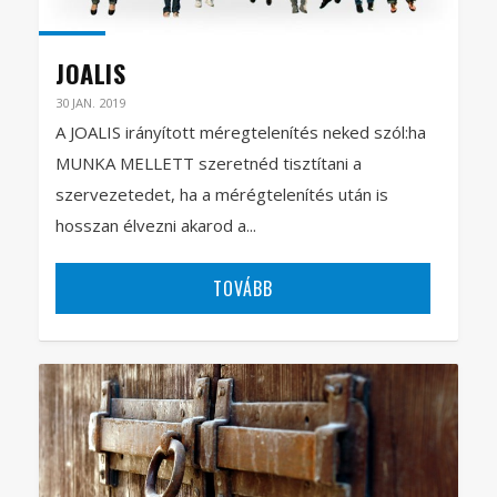
JOALIS
30 JAN. 2019
A JOALIS irányított méregtelenítés neked szól:ha
MUNKA MELLETT szeretnéd tisztítani a
szervezetedet, ha a mérégtelenítés után is
hosszan élvezni akarod a...
TOVÁBB