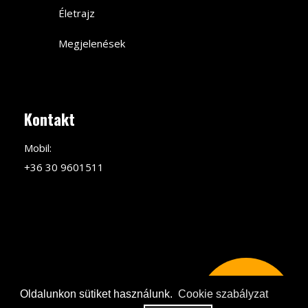
Életrajz
Megjelenések
Kontakt
Mobil:
+36 30 9601511
(C) 2018 MINDEN JOG
Adatvédelmi tájékoztató és jogi
Oldalunkon sütiket használunk.
Cookie szabályzat
AVIVA