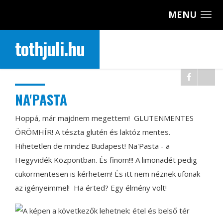
MENU
tothjuli.hu
NA'PASTA
Hoppá, már majdnem megettem!
GLUTENMENTES
ÖRÖMHÍR! A tészta glutén és laktóz mentes.
Hihetetlen de mindez Budapest! Na'Pasta - a
Hegyvidék Központban. És finom!!! A limonadét pedig
cukormentesen is kérhetem! És itt nem néznek ufonak
az igényeimmel!
Ha érted? Egy élmény volt!