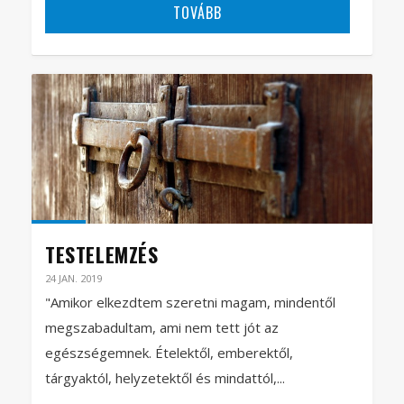
TOVÁBB
TESTELEMZÉS
24 JAN. 2019
"Amikor elkezdtem szeretni magam, mindentől
megszabadultam, ami nem tett jót az
egészségemnek. Ételektől, emberektől,
tárgyaktól, helyzetektől és mindattól,...