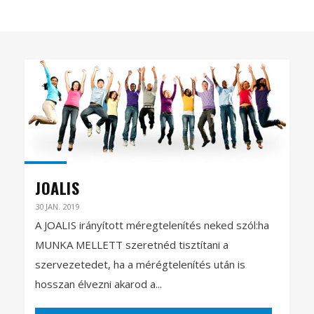
JOALIS
30 JAN. 2019
A JOALIS irányított méregtelenítés neked szól:ha
MUNKA MELLETT szeretnéd tisztítani a
szervezetedet, ha a mérégtelenítés után is
hosszan élvezni akarod a...