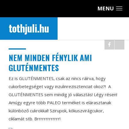
MENU
tothjuli.hu
NEM MINDEN FÉNYLIK AMI
GLUTÉNMENTES
Ez is GLUTÉNMENTES, csak az nincs ráírva, hogy
cukorbetegséget vagy inzulinrezisztenciat okoz?!
A
GLUTÉNMENTES sem mindig jó választás! Légy résen!
Amúgy egyre több PALEO terméket is elárasztanak
különböző cukrokkal! Szirupok, kókuszvirágcukor,
ciklamát stb. Brrrrrrrrrrrrr!