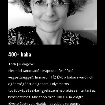
400+ baba
Tóth Juli vagyok,
Életmód tanácsadó terapeuta (felsőfokú
végzettséggel). Immáron TÍZ ÉVE a babára váró nők
egészségéért dolgozom. Folyamatos
továbbképzésekkel igyekszem naprakészen tartani az
ismereteimet. Már több mint 300 BABA világra
jövetelében volt kisebb-nagyobb szerepem.