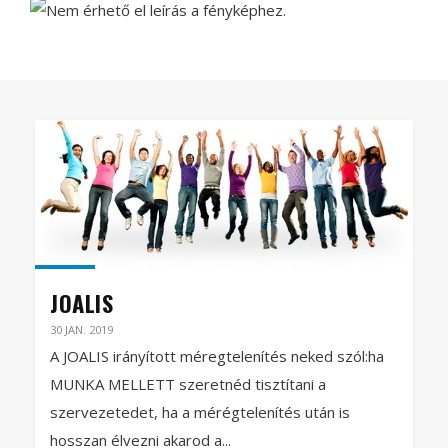
JOALIS
30 JAN. 2019
A JOALIS irányított méregtelenítés neked szól:ha
MUNKA MELLETT szeretnéd tisztítani a
szervezetedet, ha a mérégtelenítés után is
hosszan élvezni akarod a...