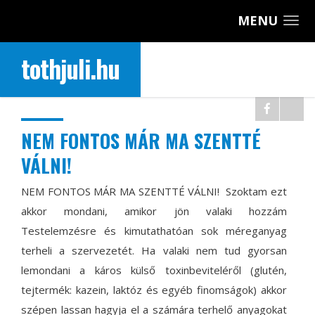
MENU
tothjuli.hu
NEM FONTOS MÁR MA SZENTTÉ
VÁLNI!
NEM FONTOS MÁR MA SZENTTÉ VÁLNI!
Szoktam ezt
akkor mondani, amikor jön valaki hozzám
Testelemzésre és kimutathatóan sok méreganyag
terheli a szervezetét. Ha valaki nem tud gyorsan
lemondani a káros külső toxinbeviteléről (glutén,
tejtermék: kazein, laktóz és egyéb finomságok) akkor
szépen lassan hagyja el a számára terhelő anyagokat