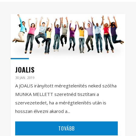
JOALIS
30 JAN. 2019
A JOALIS irányított méregtelenítés neked szól:ha
MUNKA MELLETT szeretnéd tisztítani a
szervezetedet, ha a mérégtelenítés után is
hosszan élvezni akarod a...
TOVÁBB