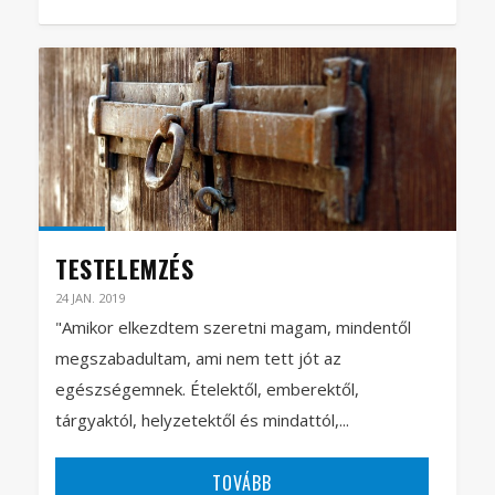
TESTELEMZÉS
24 JAN. 2019
"Amikor elkezdtem szeretni magam, mindentől
megszabadultam, ami nem tett jót az
egészségemnek. Ételektől, emberektől,
tárgyaktól, helyzetektől és mindattól,...
TOVÁBB