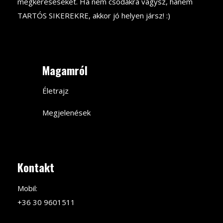
megkereséseket. Ha nem csodákra vágysz, hanem
TARTÓS SIKEREKRE, akkor jó helyen jársz! :)
Magamról
Életrajz
Megjelenések
Kontakt
Mobil:
+36 30 9601511