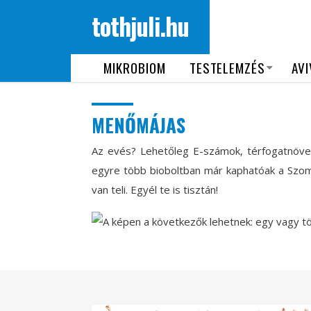
tothjuli.hu
MIKROBIOM
TESTELEMZÉS
AVI
MENŐMÁJAS
Az evés? Lehetőleg E-számok, térfogatnövel
egyre több bioboltban már kaphatóak a Szo
van teli. Egyél te is tisztán!