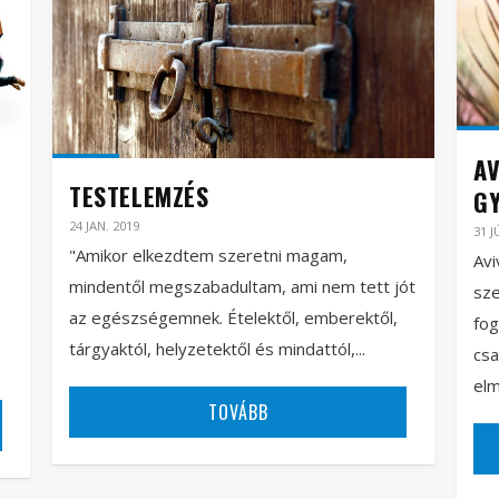
AV
TESTELEMZÉS
G
24 JAN. 2019
31 J
"Amikor elkezdtem szeretni magam,
Avi
mindentől megszabadultam, ami nem tett jót
sz
az egészségemnek. Ételektől, emberektől,
fog
tárgyaktól, helyzetektől és mindattól,...
csa
elm
TOVÁBB