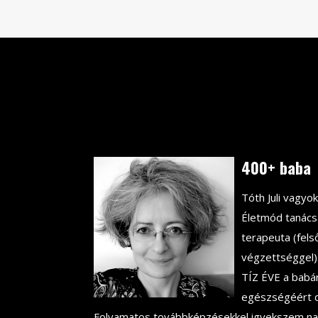
400+ baba
Tóth Juli vagyok
Életmód tanác
terapeuta (fels
végzettséggel)
TÍZ ÉVE a babá
egészségéért 
Folyamatos továbbképzésekkel igyekszem n