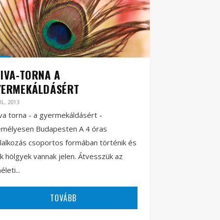
IVA-TORNA A
YERMEKÁLDÁSÉRT
ÚL. 2013
va torna - a gyermekáldásért -
emélyesen Budapesten A 4 óras
lalkozás csoportos formában történik és
k hölgyek vannak jelen. Átvesszük az
életi...
TOVÁBB