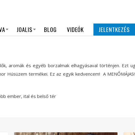
VA
JOALIS
BLOG
VIDEÓK
JELENTKEZÉS
ők, aromák és egyéb borzalmak elhagyásaval történjen. Ezt ug
mor Húsüzem termékei. Ez az egyik kedvencem!
A MENŐMÁJAS! F