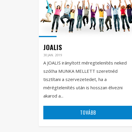
JOALIS
30 JAN. 2019
A JOALIS irányított méregtelenítés neked
szól:ha MUNKA MELLETT szeretnéd
tisztítani a szervezetedet, ha a
mérégtelenítés után is hosszan élvezni
akarod a...
TOVÁBB