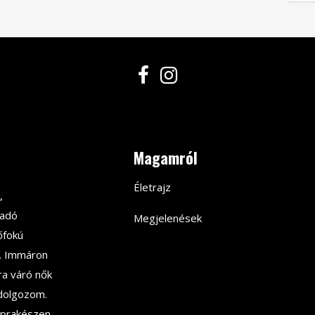
Magamról
Életrajz
,
sadó
Megjelenések
őfokú
. Immáron
ra váró nők
dolgozom.
aprakészen