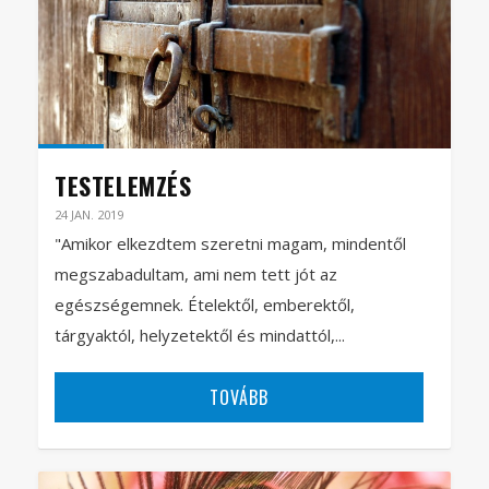
TESTELEMZÉS
24 JAN. 2019
"Amikor elkezdtem szeretni magam, mindentől
megszabadultam, ami nem tett jót az
egészségemnek. Ételektől, emberektől,
tárgyaktól, helyzetektől és mindattól,...
TOVÁBB