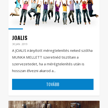
JOALIS
30 JAN. 2019
A JOALIS irányított méregtelenítés neked szól:ha
MUNKA MELLETT szeretnéd tisztítani a
szervezetedet, ha a mérégtelenítés után is
hosszan élvezni akarod a...
TOVÁBB