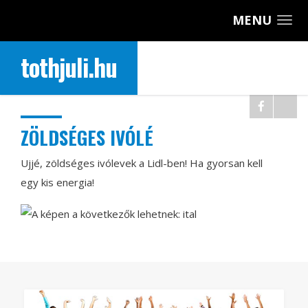
MENU
tothjuli.hu
ZÖLDSÉGES IVÓLÉ
Ujjé, zöldséges ivólevek a Lidl-ben! Ha gyorsan kell
egy kis energia!