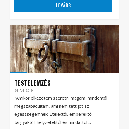
TOVÁBB
TESTELEMZÉS
24 JAN. 2019
"Amikor elkezdtem szeretni magam, mindentől
megszabadultam, ami nem tett jót az
egészségemnek. Ételektől, emberektől,
tárgyaktól, helyzetektől és mindattól,...