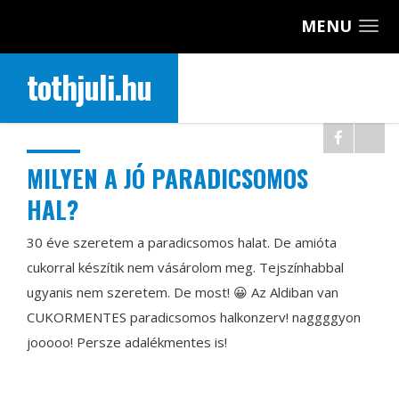
MENU
tothjuli.hu
MILYEN A JÓ PARADICSOMOS
HAL?
30 éve szeretem a paradicsomos halat. De amióta
cukorral készítik nem vásárolom meg. Tejszínhabbal
ugyanis nem szeretem. De most! 😀 Az Aldiban van
CUKORMENTES paradicsomos halkonzerv! naggggyon
jooooo! Persze adalékmentes is!