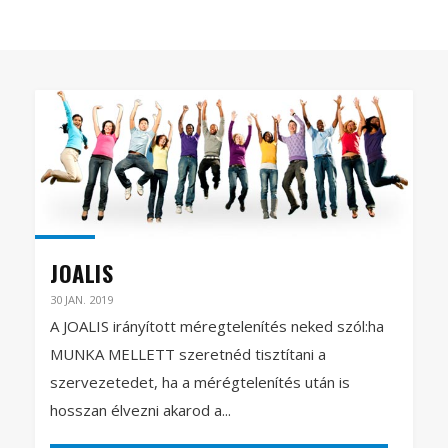
JOALIS
30 JAN. 2019
A JOALIS irányított méregtelenítés neked szól:ha
MUNKA MELLETT szeretnéd tisztítani a
szervezetedet, ha a mérégtelenítés után is
hosszan élvezni akarod a...