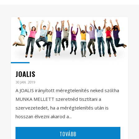
JOALIS
30 JAN. 2019
A JOALIS irányított méregtelenítés neked szól:ha
MUNKA MELLETT szeretnéd tisztítani a
szervezetedet, ha a mérégtelenítés után is
hosszan élvezni akarod a...
TOVÁBB