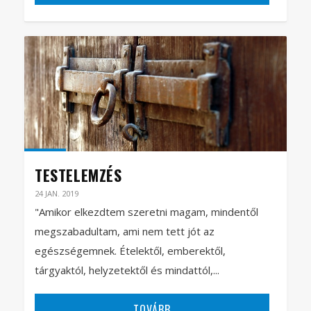
TESTELEMZÉS
24 JAN. 2019
"Amikor elkezdtem szeretni magam, mindentől
megszabadultam, ami nem tett jót az
egészségemnek. Ételektől, emberektől,
tárgyaktól, helyzetektől és mindattól,...
TOVÁBB