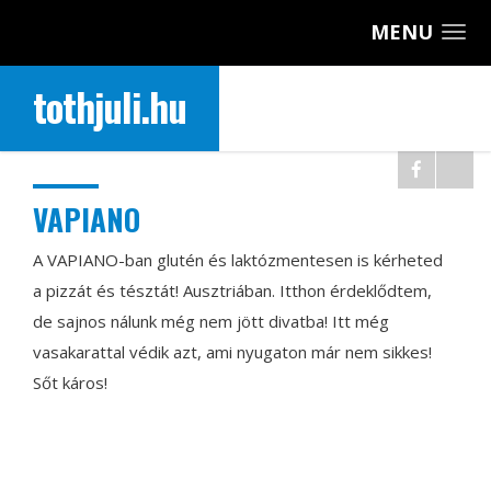
MENU
tothjuli.hu
VAPIANO
A VAPIANO-ban glutén és laktózmentesen is kérheted
a pizzát és tésztát! Ausztriában. Itthon érdeklődtem,
de sajnos nálunk még nem jött divatba! Itt még
vasakarattal védik azt, ami nyugaton már nem sikkes!
Sőt káros!