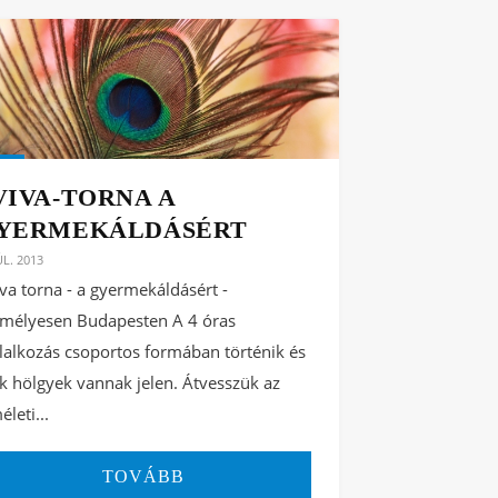
VIVA-TORNA A
YERMEKÁLDÁSÉRT
ÚL. 2013
va torna - a gyermekáldásért -
mélyesen Budapesten A 4 óras
lalkozás csoportos formában történik és
k hölgyek vannak jelen. Átvesszük az
életi...
TOVÁBB