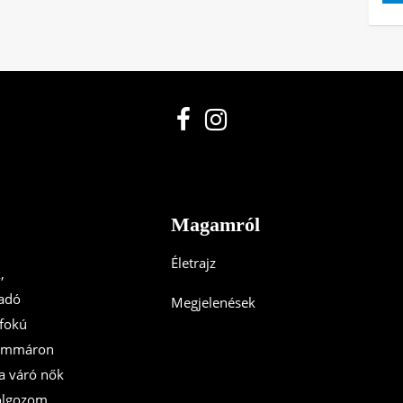
Magamról
Életrajz
,
adó
Megjelenések
őfokú
. Immáron
a váró nők
olgozom.