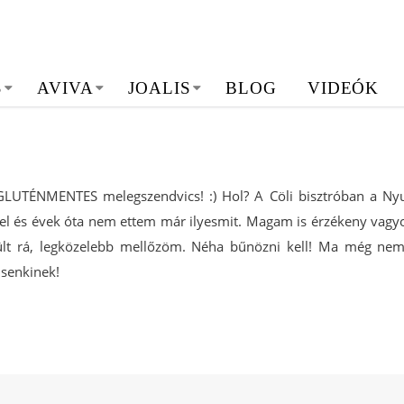
S
AVIVA
JOALIS
BLOG
VIDEÓK
 GLUTÉNMENTES melegszendvics!
:) Hol? A Cöli bisztróban a Ny
l és évek óta nem ettem már ilyesmit. Magam is érzékeny vagyok
lt rá, legközelebb mellőzöm. Néha bűnözni kell! Ma még nem
 senkinek!