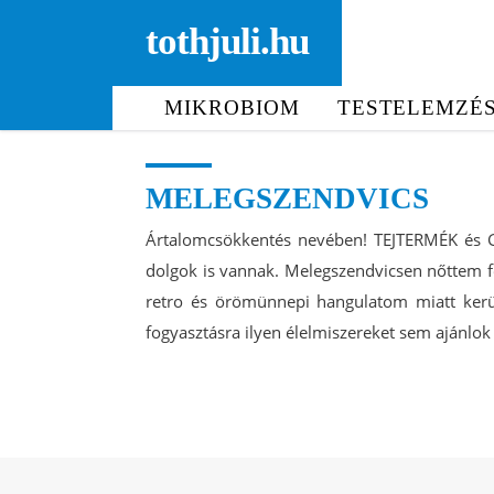
tothjuli.hu
MIKROBIOM
TESTELEMZÉ
MELEGSZENDVICS
Ártalomcsökkentés nevében! TEJTERMÉK és
dolgok is vannak. Melegszendvicsen nőttem fe
retro és örömünnepi hangulatom miatt kerü
fogyasztásra ilyen élelmiszereket sem ajánlok