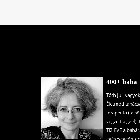
400+ baba
Tóth Juli vagyok
Életmód tanács
terapeuta (fels
végzettséggel)
TÍZ ÉVE a babár
egészségéért d