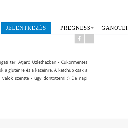
JELENTKEZÉS
PREGNESS
GANOTE
ugati téri Átjáró Üzletházban - Cukormentes
 a gluténre és a kazeinre. A ketchup csak a
 válok szentté - úgy döntöttem!
:) De napi