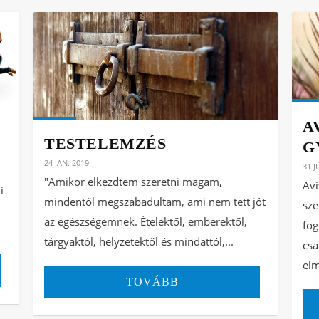
A
TESTELEMZÉS
G
24 JAN. 2019
31 J
"Amikor elkezdtem szeretni magam,
Avi
i
mindentől megszabadultam, ami nem tett jót
sze
az egészségemnek. Ételektől, emberektől,
fog
tárgyaktól, helyzetektől és mindattól,...
csa
elm
TOVÁBB