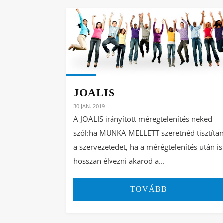
JOALIS
30 JAN. 2019
A JOALIS irányított méregtelenítés neked
szól:ha MUNKA MELLETT szeretnéd tisztítan
a szervezetedet, ha a mérégtelenítés után is
hosszan élvezni akarod a...
TOVÁBB