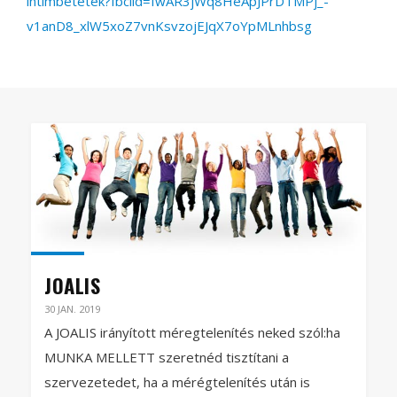
intimbetetek?fbclid=IwAR3jWq8HeApJPrDTMPj_-
v1anD8_xlW5xoZ7vnKsvzojEJqX7oYpMLnhbsg
JOALIS
30 JAN. 2019
A JOALIS irányított méregtelenítés neked szól:ha
MUNKA MELLETT szeretnéd tisztítani a
szervezetedet, ha a mérégtelenítés után is