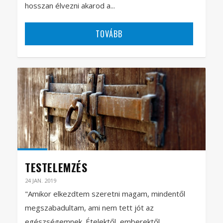
hosszan élvezni akarod a...
TOVÁBB
TESTELEMZÉS
24 JAN. 2019
"Amikor elkezdtem szeretni magam, mindentől
megszabadultam, ami nem tett jót az
egészségemnek. Ételektől, emberektől,