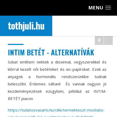
MENU
tothjuli.hu
INTIM BETÉT - ALTERNATÍVÁK
Sokat említem nektek a dioxinnal, vegyszerekkel és
klórral kezelt női betéteket és wc-papírokat. Ezek az
anyagok a hormonális rendszerünkbe tudnak
beleszólni. Érdemes váltani!
És vannak nagyon jó
kezdeményezések ezügyben, például az INTIM-
BETÉT piacon.
https://tudatosvasarlo.hu/cikk/termekteszt-moshato-