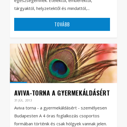
egészségemnek. Ételektől, emberektől,
tárgyaktól, helyzetektől és mindattól,...
TOVÁBB
AVIVA-TORNA A GYERMEKÁLDÁSÉRT
31 JÚL. 2013
Aviva torna - a gyermekáldásért - személyesen
Budapesten A 4 óras foglalkozás csoportos
formában történik és csak hölgyek vannak jelen.