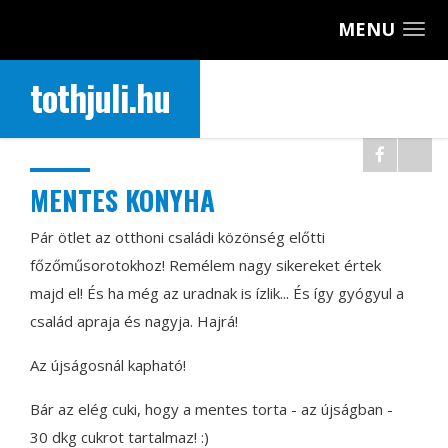
MENU
tothjuli.hu
MENTES KONYHA
Pár ötlet az otthoni családi közönség előtti
főzőműsorotokhoz! Remélem nagy sikereket értek
majd el! És ha még az uradnak is ízlik... És így gyógyul a
család apraja és nagyja. Hajrá!
Az újságosnál kapható!
Bár az elég cuki, hogy a mentes torta - az újságban -
30 dkg cukrot tartalmaz!
:)