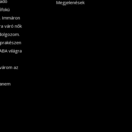
sadó
Megjelenések
őfokú
. Immáron
ra váró nők
dolgozom.
aprakészen
ABA világra
 várom az
hanem