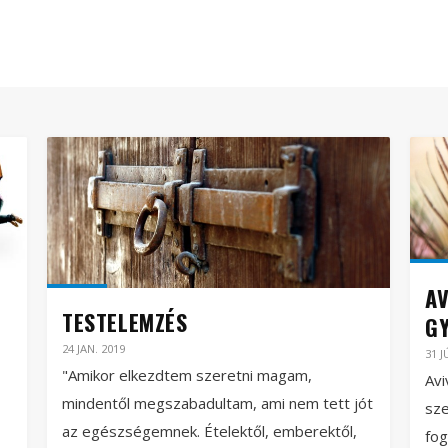
AV
TESTELEMZÉS
G
24 JAN. 2019
31 J
"Amikor elkezdtem szeretni magam,
Avi
mindentől megszabadultam, ami nem tett jót
sz
az egészségemnek. Ételektől, emberektől,
fog