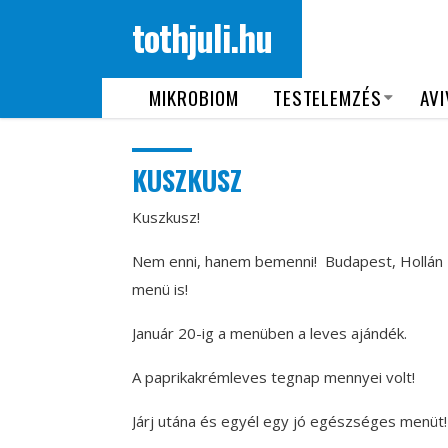
tothjuli.hu
MIKROBIOM
TESTELEMZÉS
AVI
KUSZKUSZ
Kuszkusz!
Nem enni, hanem bemenni!
Budapest, Hollán E
menü is!
Január 20-ig a menüben a leves ajándék.
A paprikakrémleves tegnap mennyei volt!
Járj utána és egyél egy jó egészséges menüt!