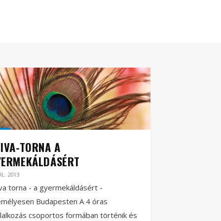
IVA-TORNA A
YERMEKÁLDÁSÉRT
ÚL. 2013
va torna - a gyermekáldásért -
emélyesen Budapesten A 4 óras
lalkozás csoportos formában történik és