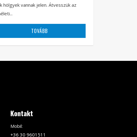
k hölgyek vannak jelen. Átvesszük az
életi...
TOVÁBB
Kontakt
Mobil:
+36 30 9601511