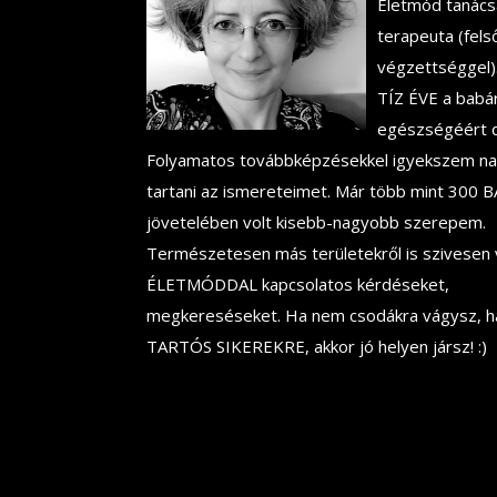
Életmód tanác
terapeuta (fels
végzettséggel)
TÍZ ÉVE a babá
egészségéért 
Folyamatos továbbképzésekkel igyekszem n
tartani az ismereteimet. Már több mint 300 B
jövetelében volt kisebb-nagyobb szerepem.
Természetesen más területekről is szivesen
ÉLETMÓDDAL kapcsolatos kérdéseket,
megkereséseket. Ha nem csodákra vágysz, 
TARTÓS SIKEREKRE, akkor jó helyen jársz! :)