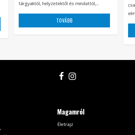
tárgyaktól, helyzetektől és mindattól,...
csa
elm
TOVÁBB
Magamról
Életrajz
,