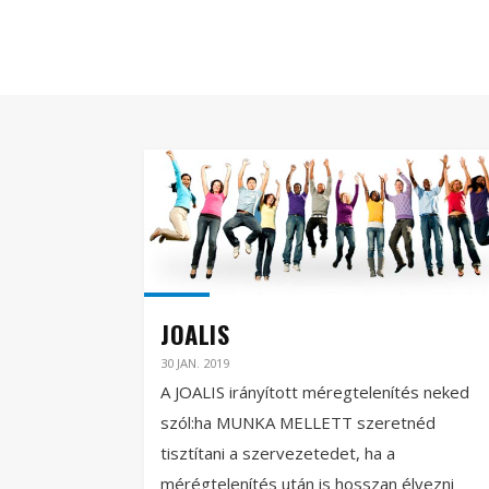
JOALIS
30 JAN. 2019
A JOALIS irányított méregtelenítés neked
szól:ha MUNKA MELLETT szeretnéd
tisztítani a szervezetedet, ha a
mérégtelenítés után is hosszan élvezni