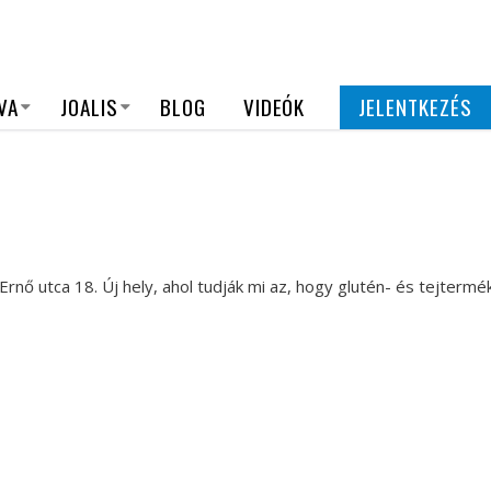
VA
JOALIS
BLOG
VIDEÓK
JELENTKEZÉS
rnő utca 18. Új hely, ahol tudják mi az, hogy glutén- és tejterm